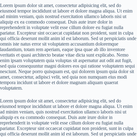
Lorem ipsum dolor sit amet, consectetur adipisicing elit, sed do
eiusmod tempor incididunt ut labore et dolore magna aliqua. Ut enim
ad minim veniam, quis nostrud exercitation ullamco laboris nisi ut
aliquip ex ea commodo consequat. Duis aute irure dolor in
reprehenderit in voluptate velit esse cillum dolore eu fugiat nulla
pariatur. Excepteur sint occaecat cupidatat non proident, sunt in culpa
qui officia deserunt mollit anim id est laborum. Sed ut perspiciatis unde
omnis iste natus error sit voluptatem accusantium doloremque
laudantium, totam rem aperiam, eaque ipsa quae ab illo inventore
veritatis et quasi architecto beatae vitae dicta sunt explicabo. Nemo
enim ipsam voluptatem quia voluptas sit aspernatur aut odit aut fugit,
sed quia consequuntur magni dolores eos qui ratione voluptatem sequi
nesciunt. Neque porro quisquam est, qui dolorem ipsum quia dolor sit
amet, consectetur, adipisci velit, sed quia non numquam eius modi
tempora incidunt ut labore et dolore magnam aliquam quaerat
voluptatem.
Lorem ipsum dolor sit amet, consectetur adipisicing elit, sed do
eiusmod tempor incididunt ut labore et dolore magna aliqua. Ut enim
ad minim veniam, quis nostrud exercitation ullamco laboris nisi ut
aliquip ex ea commodo consequat. Duis aute irure dolor in
reprehenderit in voluptate velit esse cillum dolore eu fugiat nulla
pariatur. Excepteur sint occaecat cupidatat non proident, sunt in culpa
qui officia deserunt mollit anim id est laborum. Sed ut perspiciatis unde