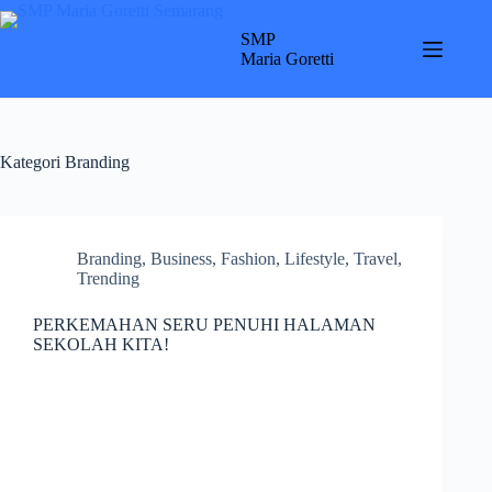
Skip
to
SMP
content
Maria Goretti
Kategori
Branding
Branding
,
Business
,
Fashion
,
Lifestyle
,
Travel
,
Trending
PERKEMAHAN SERU PENUHI HALAMAN
SEKOLAH KITA!