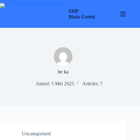
Skip
to
SMP
content
Maria Goretti
be ka
Joined: 5 Mei 2025
Articles: 7
Uncategorized